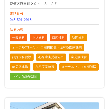
都筑区勝田町２９４－３－２Ｆ
電話番号
045-591-2918
診療内容
一般歯科
小児歯科
口腔外科
訪問歯科
オーラルフレイル・口腔機能低下症対応医療機関
妊婦歯科健診
心身障害児者協力
歯周病検診
糖尿病連携
在宅療養連携
オーラルフレイル相談医
マイナ保険証対応