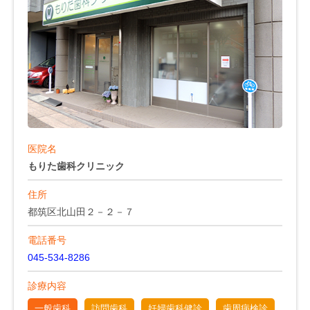
医院名
もりた歯科クリニック
住所
都筑区北山田２－２－７
電話番号
045-534-8286
診療内容
一般歯科
訪問歯科
妊婦歯科健診
歯周病検診