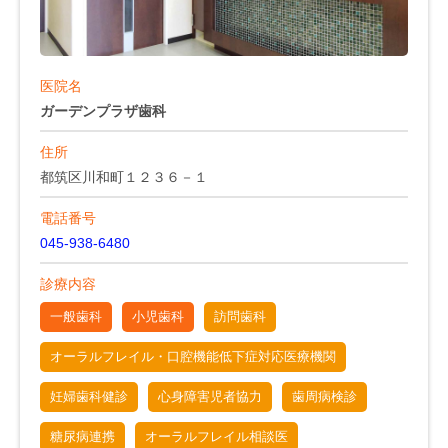
医院名
ガーデンプラザ歯科
住所
都筑区川和町１２３６－１
電話番号
045-938-6480
診療内容
一般歯科
小児歯科
訪問歯科
オーラルフレイル・口腔機能低下症対応医療機関
妊婦歯科健診
心身障害児者協力
歯周病検診
糖尿病連携
オーラルフレイル相談医