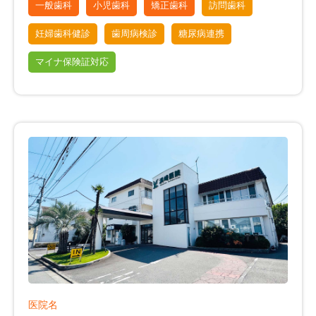
一般歯科
小児歯科
矯正歯科
訪問歯科
妊婦歯科健診
歯周病検診
糖尿病連携
マイナ保険証対応
医院名