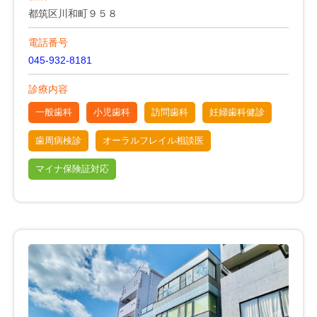
都筑区川和町９５８
電話番号
045-932-8181
診療内容
一般歯科
小児歯科
訪問歯科
妊婦歯科健診
歯周病検診
オーラルフレイル相談医
マイナ保険証対応