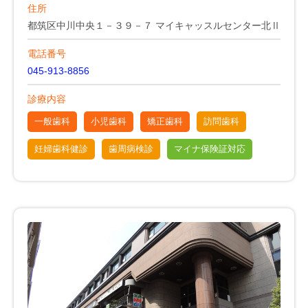
住所
都筑区中川中央１－３９－７ マイキャッスルセンター北Ⅱ
電話番号
045-913-8856
診療内容
一般歯科
小児歯科
矯正歯科
訪問歯科
妊婦歯科健診
歯周病検診
マイナ保険証対応