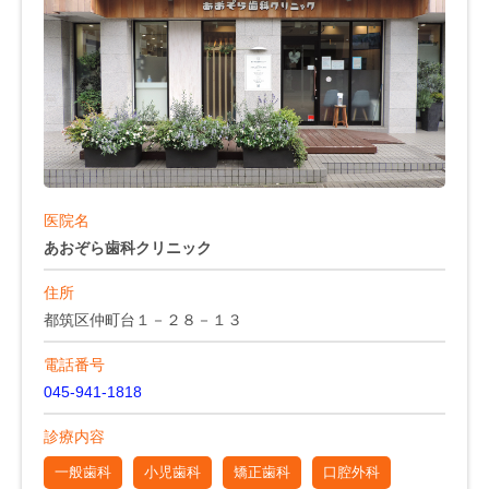
医院名
あおぞら歯科クリニック
住所
都筑区仲町台１－２８－１３
電話番号
045-941-1818
診療内容
一般歯科
小児歯科
矯正歯科
口腔外科