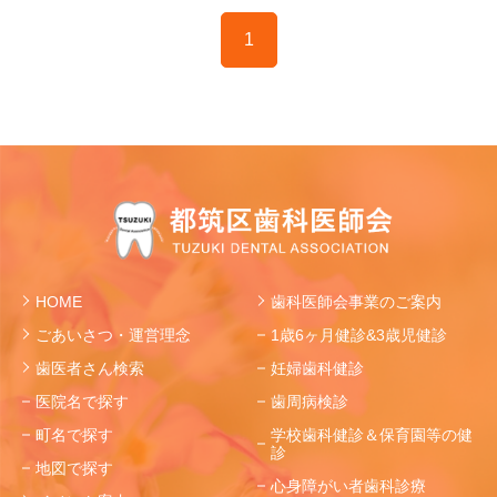
1
HOME
歯科医師会事業のご案内
ごあいさつ・運営理念
1歳6ヶ月健診&3歳児健診
歯医者さん検索
妊婦歯科健診
医院名で探す
歯周病検診
町名で探す
学校歯科健診＆保育園等の健
診
地図で探す
心身障がい者歯科診療