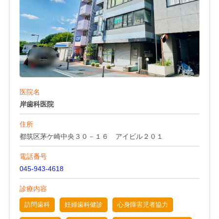
医院名
岸歯科医院
住所
都筑区茅ケ崎中央３０－１６ アイビル２０１
電話番号
045-943-4618
診療内容
訪問歯科
妊婦歯科健診
心身障害児者協力