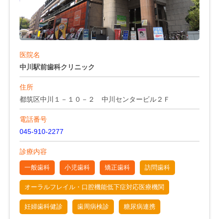
医院名
中川駅前歯科クリニック
住所
都筑区中川１－１０－２ 中川センタービル２Ｆ
電話番号
045-910-2277
診療内容
一般歯科
小児歯科
矯正歯科
訪問歯科
オーラルフレイル・口腔機能低下症対応医療機関
妊婦歯科健診
歯周病検診
糖尿病連携