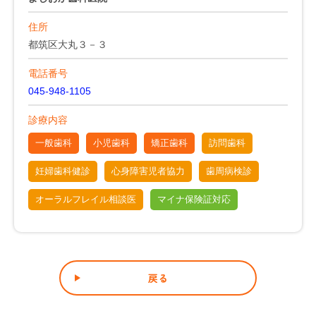
住所
都筑区大丸３－３
電話番号
045-948-1105
診療内容
一般歯科
小児歯科
矯正歯科
訪問歯科
妊婦歯科健診
心身障害児者協力
歯周病検診
オーラルフレイル相談医
マイナ保険証対応
戻る